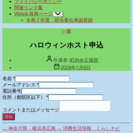
プライバシーポリシー
ュ
関連リンク集
ー
Web会員用ページ
サ
を
ブ
令和７年度 総会委任承認登録
表
メ
示
ニ
カ
一般
ュ
テ
ー
ゴ
ハロウィンホスト申込
を
リ
表
ー
示
投
作成者:
町内会広報部
稿
投
2026年7月6日
者
稿
名前
*
日
電
メールアドレス
*
話
電話番号
番
住所（都筑区以下）
*
号
コ
コメントまたはメッセージ
メ
送信
ン
ト
←
神奈川県・横浜市広報
→
消費生活情報 くらしナビ