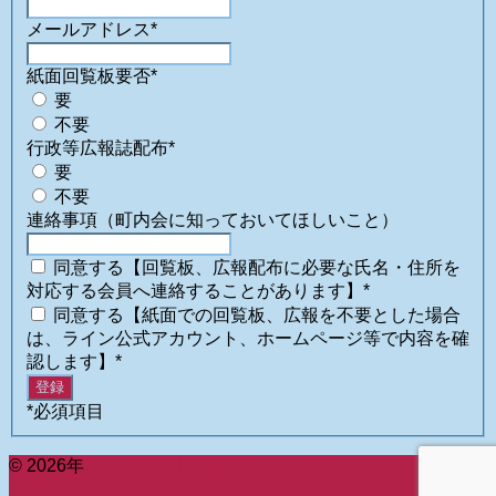
メールアドレス
*
紙面回覧板要否
*
要
不要
行政等広報誌配布
*
要
不要
連絡事項（町内会に知っておいてほしいこと）
同意する【回覧板、広報配布に必要な氏名・住所を
対応する会員へ連絡することがあります】
*
同意する【紙面での回覧板、広報を不要とした場合
は、ライン公式アカウント、ホームページ等で内容を確
認します】
*
*
必須項目
© 2026年
ようこそ勝田南町内会ホームページへ