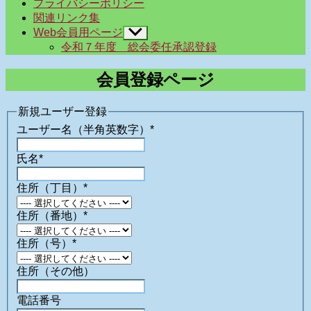
プライバシーポリシー
ュ
関連リンク集
ー
Web会員用ページ
サ
を
ブ
令和７年度 総会委任承認登録
表
メ
示
ニ
会員登録ページ
ュ
ー
を
新規ユーザー登録
表
ユーザー名（半角英数字）
*
示
氏名
*
住所（丁目）
*
住所（番地）
*
住所（号）
*
住所（その他）
電話番号