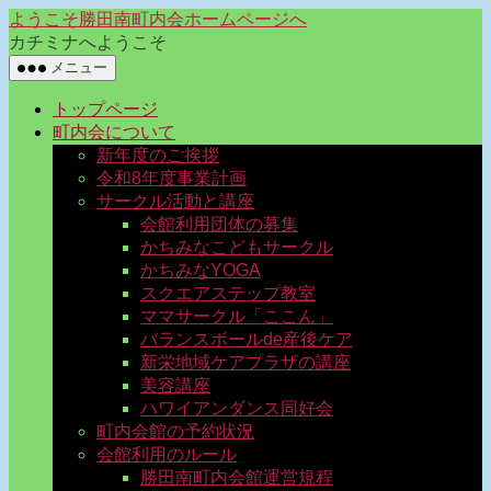
コ
ようこそ勝田南町内会ホームページへ
ン
カチミナへようこそ
テ
メニュー
ン
トップページ
ツ
町内会について
へ
新年度のご挨拶
ス
令和8年度事業計画
キ
サークル活動と講座
ッ
会館利用団体の募集
プ
かちみなこどもサークル
かちみなYOGA
スクエアステップ教室
ママサークル「ここん」
バランスボールde産後ケア
新栄地域ケアプラザの講座
美容講座
ハワイアンダンス同好会
町内会館の予約状況
会館利用のルール
勝田南町内会館運営規程