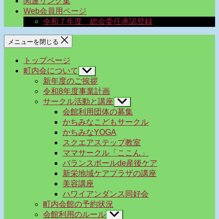
関連リンク集
Web会員用ページ
令和７年度 総会委任承認登録
メニューを閉じる
トップページ
町内会について
サ
ブ
新年度のご挨拶
メ
令和8年度事業計画
ニ
サークル活動と講座
サ
ュ
ブ
会館利用団体の募集
ー
メ
かちみなこどもサークル
を
ニ
かちみなYOGA
表
ュ
示
スクエアステップ教室
ー
ママサークル「ここん」
を
バランスボールde産後ケア
表
示
新栄地域ケアプラザの講座
美容講座
ハワイアンダンス同好会
町内会館の予約状況
会館利用のルール
サ