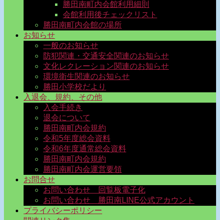
勝田南町内会館利用細則
会館利用後チェックリスト
勝田南町内会館の場所
お知らせ
一般のお知らせ
防犯関連・交通安全関連のお知らせ
文化レクレーション関連のお知らせ
環境衛生関連のお知らせ
勝田小学校だより
入退会、規約、その他
入会手続き
退会について
勝田南町内会規約
令和5年度総会資料
令和6年度通常総会資料
勝田南町内会規約
勝田南町内会運営要領
お問合せ
お問い合わせ 回覧板電子化
お問い合わせ 勝田南LINE公式アカウント
プライバシーポリシー