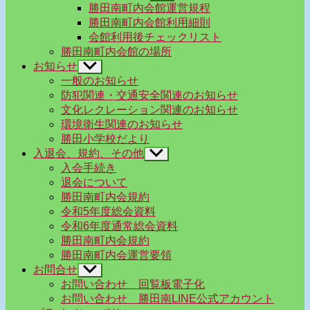
ブ
勝田南町内会館運営規程
メ
勝田南町内会館利用細則
ニ
会館利用後チェックリスト
ュ
勝田南町内会館の場所
ー
お知らせ
サ
を
ブ
一般のお知らせ
表
メ
示
防犯関連・交通安全関連のお知らせ
ニ
文化レクレーション関連のお知らせ
ュ
環境衛生関連のお知らせ
ー
勝田小学校だより
を
入退会、規約、その他
表
サ
示
ブ
入会手続き
メ
退会について
ニ
勝田南町内会規約
ュ
令和5年度総会資料
ー
令和6年度通常総会資料
を
勝田南町内会規約
表
示
勝田南町内会運営要領
お問合せ
サ
ブ
お問い合わせ 回覧板電子化
メ
お問い合わせ 勝田南LINE公式アカウント
ニ